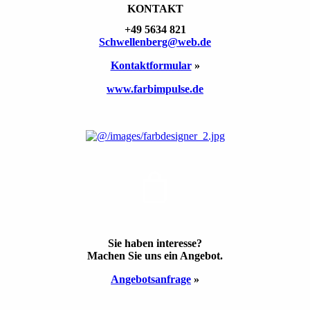
KONTAKT
+49 5634 821
Schwellen­berg@web.de
Kontakt­formular
»
www.farbimpulse.de
ANGEBOT
Sie haben inte­resse?
Machen Sie uns ein Ange­bot.
Angebots­anfrage
»