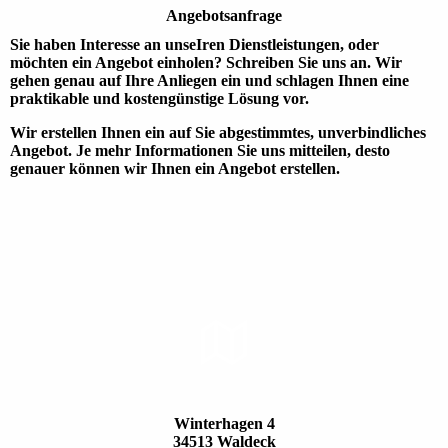
Angebots­anfrage
Sie haben Interesse an unseIren Dienst­leistungen, oder
möchten ein Ange­bot einholen? Schrei­ben Sie uns an. Wir
gehen genau auf Ihre Anlie­gen ein und schla­gen Ihnen eine
prakti­kable und kosten­günstige Lösung vor.
Wir erstellen Ihnen ein auf Sie abge­stimmtes, unver­bind­liches
Ange­bot. Je mehr Informa­tionen Sie uns mittei­len, desto
genauer können wir Ihnen ein Ange­bot erstellen.
STAND­ORT
Winterhagen 4
34513 Waldeck