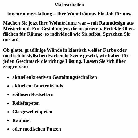
Malerarbeiten
Innenraum­gestaltung – Ihre Wohn­träume. Ein Job für uns.
Machen Sie jetzt Ihre Wohn­träume war – mit Raum­design aus
Meister­hand. Für Gestal­tungen, die inspirie­ren. Perfekte Ober­
flächen für Räume, so indivi­duell wie Sie selbst. Sprechen Sie
uns an!
Ob glatte, grad­linige Wände in klassisch weißer Farbe oder
modisch in stylischen Far­ben in Szene gesetzt, wir haben für
jeden Geschmack die richtige Lösung. Lassen Sie sich über­
zeugen von:
aktuellenkrea­tiven Gestaltungs­techniken
aktuellen Tapeten­trends
zeitlosen Best­sellern
Relief­tapeten
Glasgewebe­tapeten
Rau­faser
oder modischen Putzen