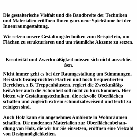
Die gestalte­rische Viel­falt und die Band­breite der Tech­niken
und Materia­lien eröffnen Ihnen ganz neue Spiel­räume bei der
Innen­raum­gestal­tung.
Wir setzen unsere Gestaltungs­techniken zum Beispiel ein, um
Flächen zu struktu­rieren und um räum­liche Akzente zu setzen.
Kreativität und Zweck­mäßig­keit müssen sich nicht ausschlie­
ßen.
Nicht immer geht es bei der Raum­gestaltung um Stimmungen.
Bei stark bean­spruch­ten Flächen und hoch frequen­tierten
Berei­chen, z.B. Treppen­häusern, regiert die Zweck­mäßig­
keit.Aber auch die Schön­heit soll nicht zu kurz kommen. Hier
bieten wir Gestaltungs­techni­ken, die reiz­volle Ober­flächen
schaffen und zugleich extrem schmutz­abweisend und leicht zu
reini­gen sind.
Auch Holz kann ein ange­nehmes Ambiente in Wohn­räumen
schaffen. Die moder­nen Materia­lien zur Ober­flächen­behan­
dlung von Holz, die wir für Sie ein­setzen, eröff­nen eine Viel­zahl
von Design­möglich­keiten.