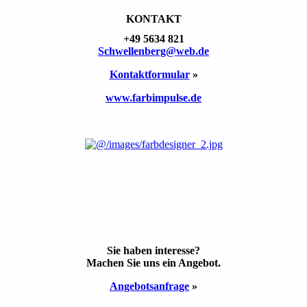
KONTAKT
+49 5634 821
Schwellen­berg@web.de
Kontakt­formular
»
www.farbimpulse.de
ANGEBOT
Sie haben inte­resse?
Machen Sie uns ein Ange­bot.
Angebots­anfrage
»