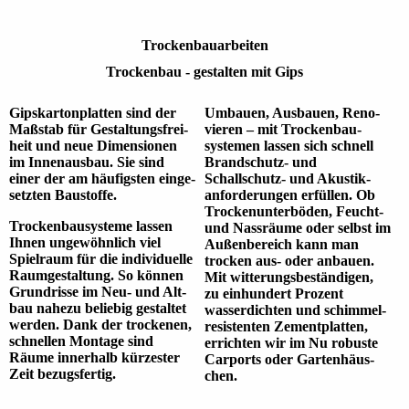
Trocken­bau­arbeiten
Trocken­bau - gestalten mit Gips
Gipskarton­platten sind der
Umbauen, Aus­bauen, Reno­
Maß­stab für Gestaltungs­frei­
vieren – mit Trocken­bau­
heit und neue Dimen­sionen
systemen lassen sich schnell
im Innen­ausbau. Sie sind
Brand­schutz- und
einer der am häufig­sten einge­
Schallschutz- und Akustik­
setzten Bau­stoffe.
anforde­rungen erfüllen. Ob
Trocken­unter­böden, Feucht-
Trocken­bau­systeme lassen
und Nass­räume oder selbst im
Ihnen unge­wöhn­lich viel
Außen­bereich kann man
Spiel­raum für die indivi­duelle
trocken aus- oder anbauen.
Raum­gestal­tung. So können
Mit witte­rungs­beständi­gen,
Grund­risse im Neu- und Alt­
zu ein­hundert Prozent
bau nahe­zu belie­big gestal­tet
wasser­dichten und schimmel­
werden. Dank der trocke­nen,
resistenten Zement­platten,
schnellen Montage sind
errichten wir im Nu robuste
Räume inner­halb kürzes­ter
Carports oder Garten­häus­
Zeit bezugs­fertig.
chen.