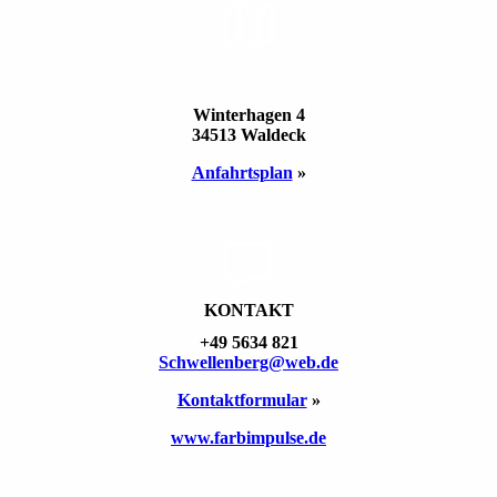
STAND­ORT
Winterhagen 4
34513 Waldeck
Anfahrts­plan
»
KONTAKT
+49 5634 821
Schwellen­berg@web.de
Kontakt­formular
»
www.farbimpulse.de