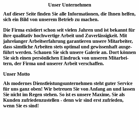
Unser Unter­nehmen
Auf dieser Seite finden Sie alle Informa­tionen, die Ihnen helfen,
sich ein Bild von unse­rem Betrieb zu machen.
Die Firma exis­tiert schon seit vielen Jah­ren und ist bekannt für
ihre quali­tativ hoch­wertige Arbeit und Zuver­lässig­keit. Mit
jahre­langer Arbeits­erfah­rung garan­tieren unsere Mitarbeiter,
dass sämt­liche Arbei­ten stets opti­mal und gewissen­haft ausge­
führt werden. Schauen Sie sich unsere Galerie an. Dort können
Sie sich einen persön­lichen Ein­druck von unse­ren Mitarbei­
tern, der Firma und unse­rer Arbeit verschaffen.
Unser Motto
Als moder­nes Dienst­leistungs­unter­nehmen steht guter Service
für uns ganz oben! Wir betreuen Sie von Anfang an und lassen
Sie nicht im Regen stehen. So ist es unsere Maxime, Sie als
Kunden zufrieden­zustellen - denn wir sind erst zufrie­den,
wenn Sie es sind!