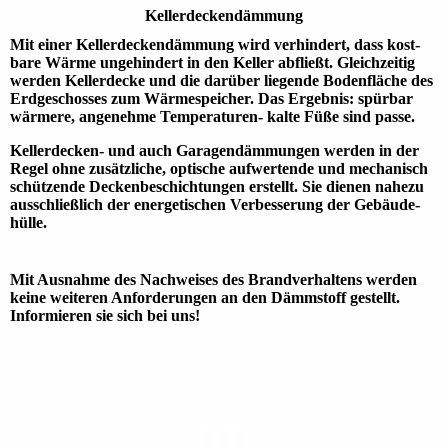
Kellerdecken­dämmung
Mit einer Keller­decken­dämmung wird verhin­dert, dass kost­
bare Wärme ungehin­dert in den Keller abfließt. Gleich­zeitig
werden Keller­decke und die darüber liegende Boden­fläche des
Erd­geschos­ses zum Wärme­speicher. Das Ergebnis: spürbar
wärmere, angenehme Tempera­turen- kalte Füße sind passe.
Keller­decken- und auch Garagen­dämmungen werden in der
Regel ohne zusätz­liche, optische aufwertende und mecha­nisch
schützende Decken­beschich­tungen erstellt. Sie dienen nahezu
ausschließ­lich der energe­tischen Verbesse­rung der Gebäude­
hülle.
Mit Ausnahme des Nachweises des Brandverhaltens werden
keine weiteren Anforderungen an den Dämmstoff gestellt.
Informieren sie sich bei uns!